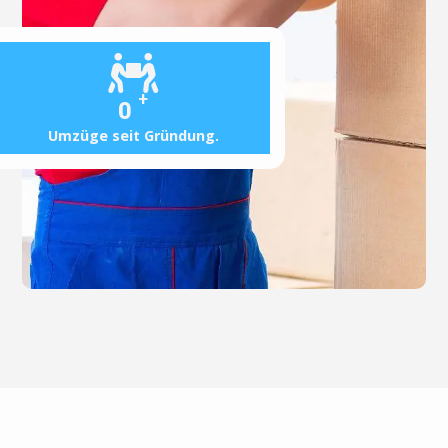
+
0
Umzüge seit Gründung.