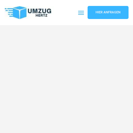
HIER ANFRAGEN
Umzugsunternehmen Frankfurt
Umzugsservice Frankfurt