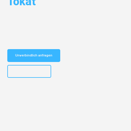
Tokat
Entdecken Sie das
#1 Umzugsunternehmen in Frankfurt
– Ihr
vertrauenswürdiger Begleiter für Umzüge Frankfurt Tokat!
Schnelle Antwort in garantiert unter 2 Minuten: Jetzt
unverbindlichen Kostenvoranschlag erhalten!
Unverbindlich anfragen
+4915792653310