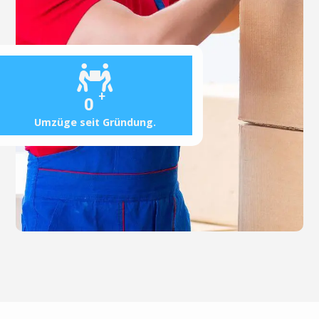
+
0
Umzüge seit Gründung.