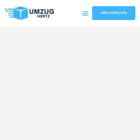
HIER ANFRAGEN
Umzugsunternehmen Frankfurt
Umzugsservice Frankfurt