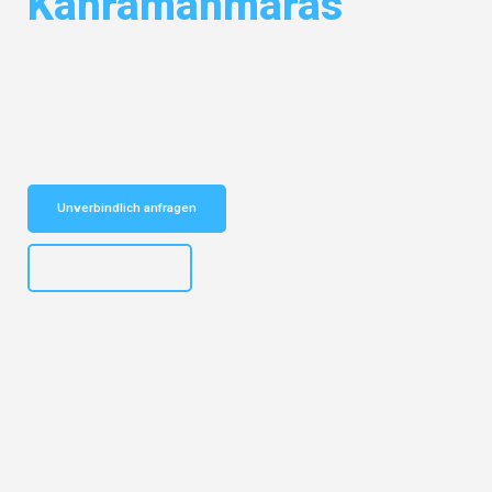
Kahramanmaras
Entdecken Sie das
#1 Umzugsunternehmen in Frankfurt
– Ihr
vertrauenswürdiger Begleiter für Umzüge Frankfurt Kahramanmaras!
Schnelle Antwort in garantiert unter 2 Minuten: Jetzt
unverbindlichen Kostenvoranschlag erhalten!
Unverbindlich anfragen
+4915792653310