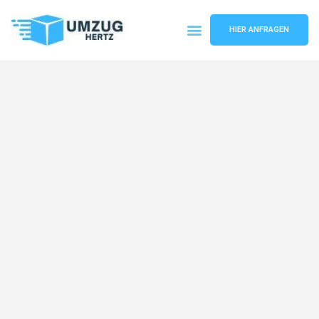
HIER ANFRAGEN
Umzugsunternehmen Frankfurt
Umzugsservice Frankfurt