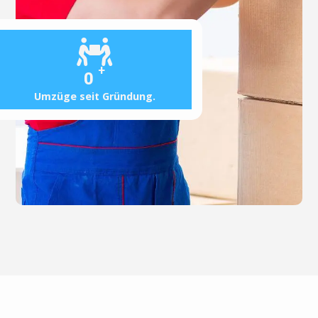
+
0
Umzüge seit Gründung.