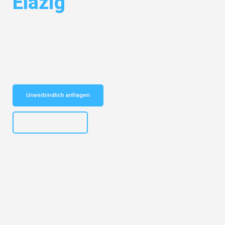
Elazig
Entdecken Sie das
#1 Umzugsunternehmen in Frankfurt
– Ihr
vertrauenswürdiger Begleiter für Umzüge Frankfurt Elazig!
Schnelle Antwort in garantiert unter 2 Minuten: Jetzt
unverbindlichen Kostenvoranschlag erhalten!
Unverbindlich anfragen
+4915792653310