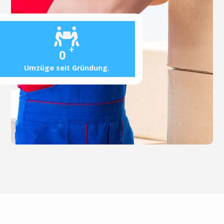
+
0
Umzüge seit Gründung.