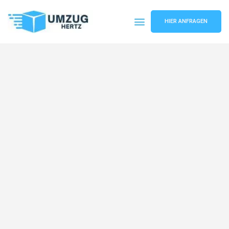
HIER ANFRAGEN
Umzugsunternehmen Frankfurt
Umzugsservice Frankfurt