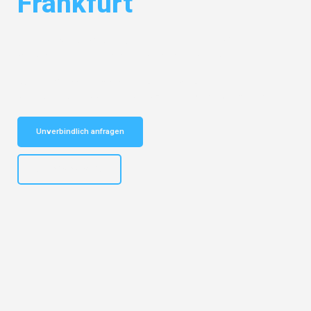
Frankfurt
Entdecken Sie das
#1 Umzugsunternehmen in Frankfurt
– Ihr
vertrauenswürdiger Begleiter für Studentenumzug Frankfurt!
Schnelle Antwort in garantiert unter 2 Minuten: Jetzt
unverbindlichen Studentenumzug-Kostenvoranschlag erhalten!
Unverbindlich anfragen
+4915792653310