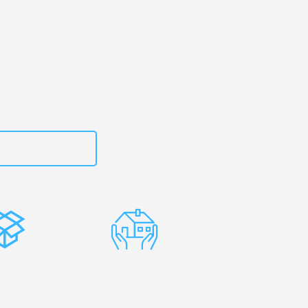
urt
– Ihr
kirdag!
zt
15792653310
stenlose
Erfahrene
rpackung
Umzugsprofis