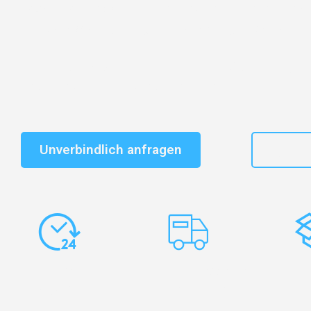
Entdecken Sie das
#1 Umzugsunternehmen in Frankf
vertrauenswürdiger Begleiter für Umzüge Frankfurt Te
Schnelle Antwort in garantiert unter 2 Minuten: Jet
unverbindlichen Kostenvoranschlag erhalten!
Unverbindlich anfragen
+49
Express-
Europaweite
Ko
Abwicklung
Transporte
Ve