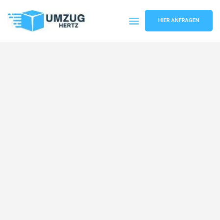
HIER ANFRAGEN
Umzugsunternehmen Frankfurt
Umzugsservice Frankfurt