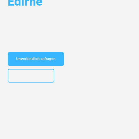
Edirne
Entdecken Sie das
#1 Umzugsunternehmen in Frankfurt
– Ihr
vertrauenswürdiger Begleiter für Umzüge Frankfurt Edirne!
Schnelle Antwort in garantiert unter 2 Minuten: Jetzt
unverbindlichen Kostenvoranschlag erhalten!
Unverbindlich anfragen
+4915792653310