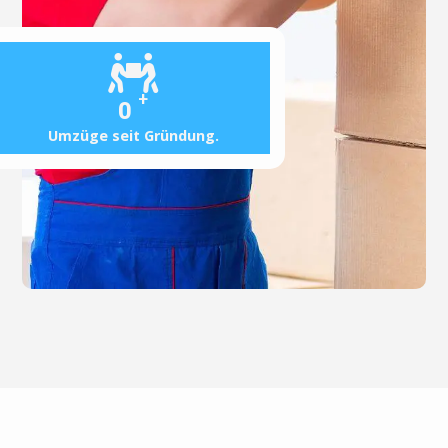
+
0
Umzüge seit Gründung.