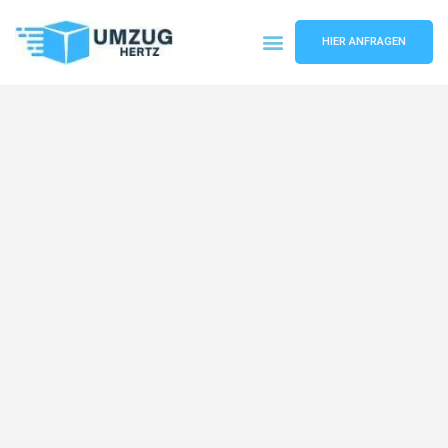
HIER ANFRAGEN
Umzugsunternehmen Frankfurt
Umzugsservice Frankfurt