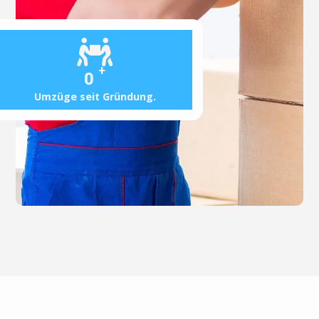
+
0
Umzüge seit Gründung.