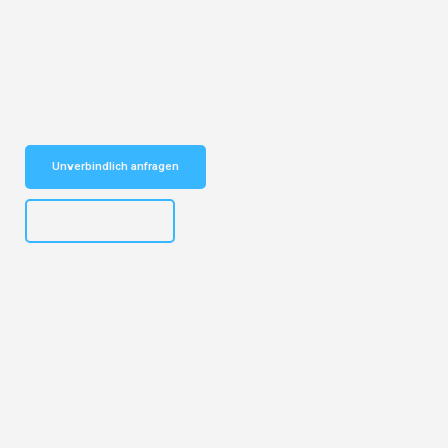
Entdecken Sie das
#1 Umzugsunternehmen in Frankfurt
– Ihr
vertrauenswürdiger Begleiter für Fernumzug Frankfurt!
Schnelle Antwort in garantiert unter 2 Minuten: Jetzt
unverbindlichen Fernumzug-Kostenvoranschlag erhalten!
Unverbindlich anfragen
+4915792653310