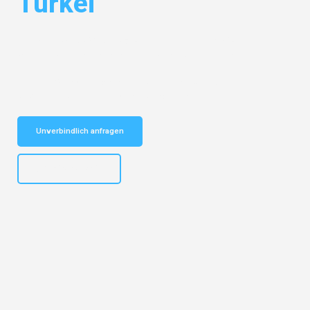
Türkei
Entdecken Sie das
#1 Umzugsunternehmen in Frankfurt
– Ihr
vertrauenswürdiger Begleiter für Umzüge Frankfurt Türkei!
Schnelle Antwort in garantiert unter 2 Minuten: Jetzt
unverbindlichen Kostenvoranschlag erhalten!
Unverbindlich anfragen
+4915792653310