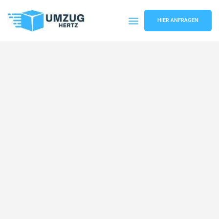
HIER ANFRAGEN
Umzugsunternehmen Frankfurt
Umzugsservice Frankfurt