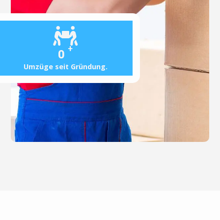
+
0
Umzüge seit Gründung.