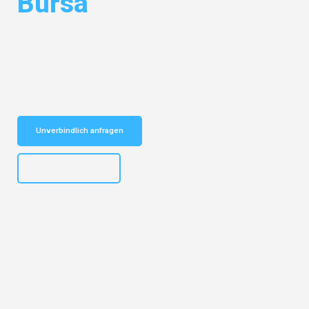
Bursa
Entdecken Sie das
#1 Umzugsunternehmen in Frankfurt
– Ihr
vertrauenswürdiger Begleiter für Umzüge Frankfurt Bursa!
Schnelle Antwort in garantiert unter 2 Minuten: Jetzt
unverbindlichen Kostenvoranschlag erhalten!
Unverbindlich anfragen
+4915792653310