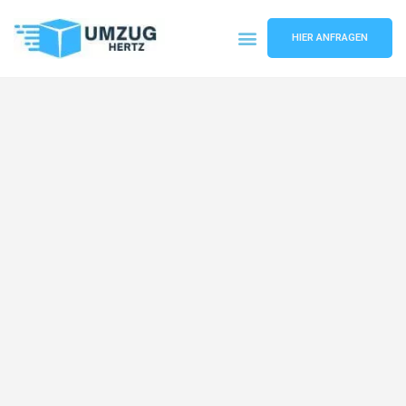
HIER ANFRAGEN
Umzugsunternehmen Frankfurt
Umzugsservice Frankfurt