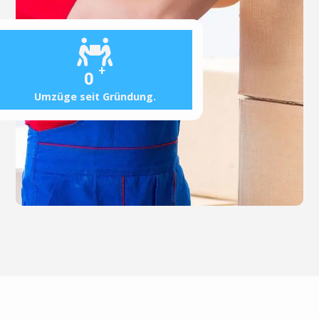
+
0
Umzüge seit Gründung.