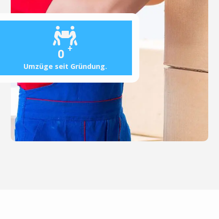
+
0
Umzüge seit Gründung.