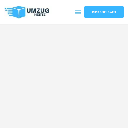
HIER ANFRAGEN
Umzugsunternehmen Frankfurt
Umzugsservice Frankfurt