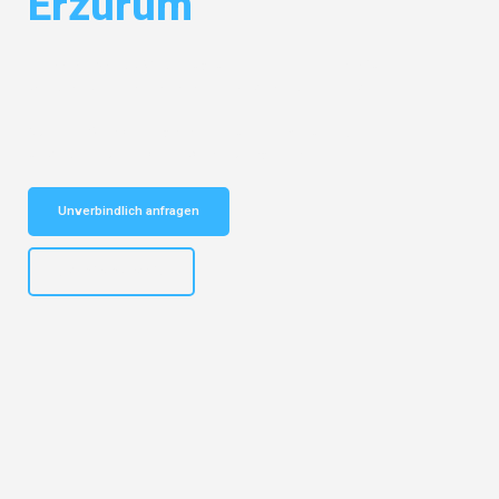
Erzurum
Entdecken Sie das
#1 Umzugsunternehmen in Frankfurt
– Ihr
vertrauenswürdiger Begleiter für Umzüge Frankfurt Erzurum!
Schnelle Antwort in garantiert unter 2 Minuten: Jetzt
unverbindlichen Kostenvoranschlag erhalten!
Unverbindlich anfragen
+4915792653310