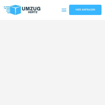
HIER ANFRAGEN
Umzugsunternehmen Frankfurt
Umzugsservice Frankfurt