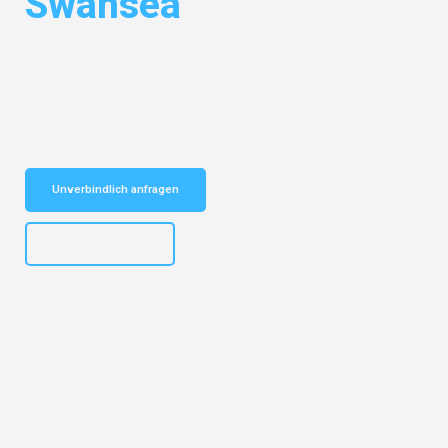
Swansea
Entdecken Sie das
#1 Umzugsunternehmen in Frankfurt
– Ihr
vertrauenswürdiger Begleiter für Umzüge Frankfurt Swansea!
Schnelle Antwort in garantiert unter 2 Minuten: Jetzt
unverbindlichen Kostenvoranschlag erhalten!
Unverbindlich anfragen
+4915792653310