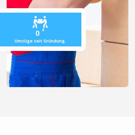
+
0
Umzüge seit Gründung.