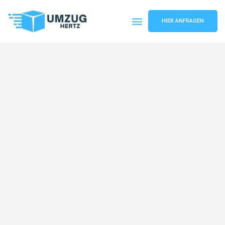
HIER ANFRAGEN
Umzugsunternehmen Frankfurt
Umzugsservice Frankfurt