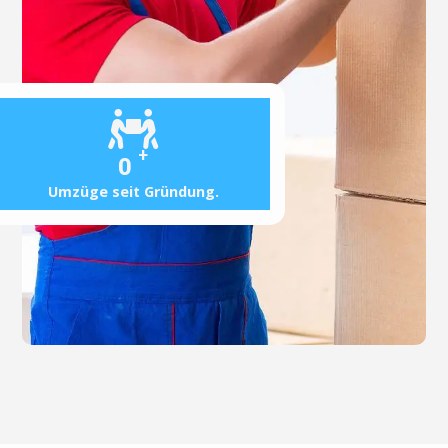
+
0
Umzüge seit Gründung.