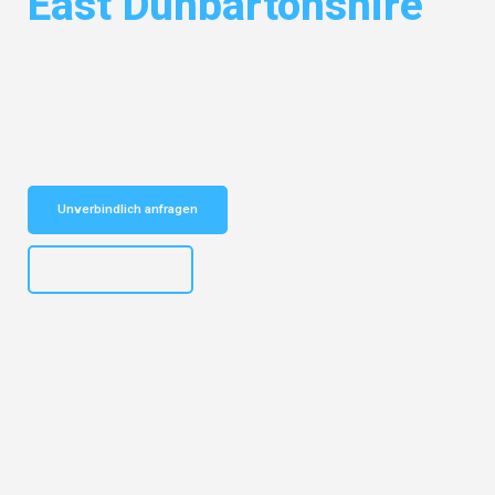
East Dunbartonshire
Entdecken Sie das
#1 Umzugsunternehmen in Frankfurt
– Ihr
vertrauenswürdiger Begleiter für Umzüge Frankfurt East Dunbartonshire!
Schnelle Antwort in garantiert unter 2 Minuten: Jetzt
unverbindlichen Kostenvoranschlag erhalten!
Unverbindlich anfragen
+4915792653310