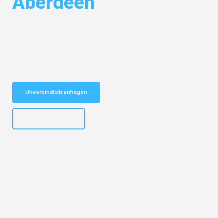
Aberdeen
Entdecken Sie das
#1 Umzugsunternehmen in Frankfurt
– Ihr
vertrauenswürdiger Begleiter für Umzüge Frankfurt Aberdeen!
Schnelle Antwort in garantiert unter 2 Minuten: Jetzt
unverbindlichen Kostenvoranschlag erhalten!
Unverbindlich anfragen
+4915792653310