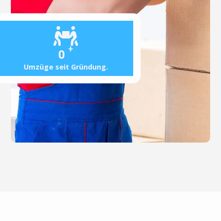
+
0
Umzüge seit Gründung.