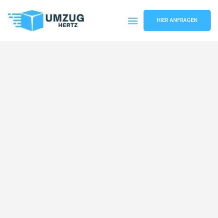
HIER ANFRAGEN
Umzugsunternehmen Frankfurt
Umzugsservice Frankfurt