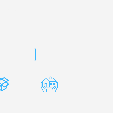
urt
– Ihr
rth Ayrshire!
zt
15792653310
stenlose
Erfahrene
rpackung
Umzugsprofis