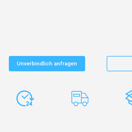
Entdecken Sie das
#1 Umzugsunternehmen in Frankf
vertrauenswürdiger Begleiter für Umzüge Frankfurt No
Schnelle Antwort in garantiert unter 2 Minuten: Jet
unverbindlichen Kostenvoranschlag erhalten!
Unverbindlich anfragen
+49
Express-
Europaweite
Ko
Abwicklung
Transporte
Ve