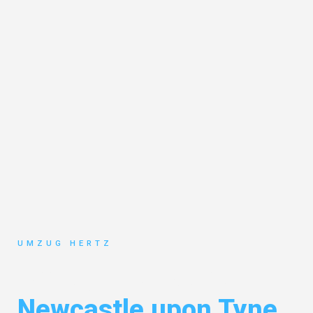
UMZUG HERTZ
Umzug Frankfurt
Newcastle upon Tyne