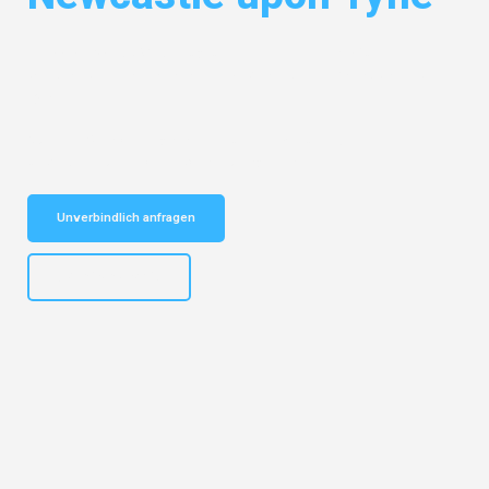
Entdecken Sie das
#1 Umzugsunternehmen in Frankfurt
– Ihr
vertrauenswürdiger Begleiter für Umzüge Frankfurt Newcastle upon
Tyne!
Schnelle Antwort in garantiert unter 2 Minuten: Jetzt
unverbindlichen Kostenvoranschlag erhalten!
Unverbindlich anfragen
+4915792653310