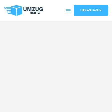
HIER ANFRAGEN
Umzugsunternehmen Frankfurt
Umzugsservice Frankfurt