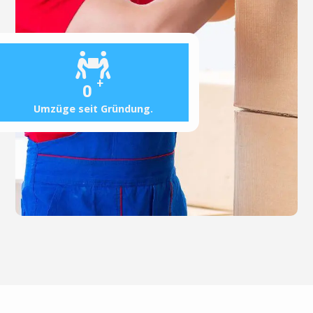
+
0
Umzüge seit Gründung.