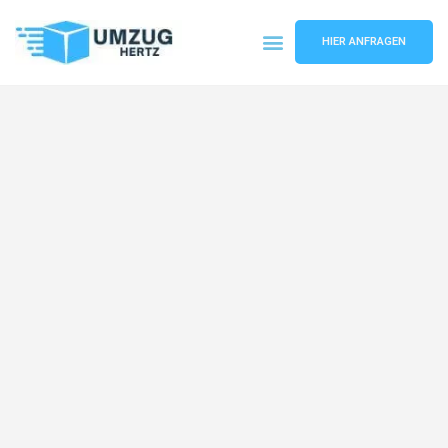
HIER ANFRAGEN
Umzugsunternehmen Frankfurt
Umzugsservice Frankfurt