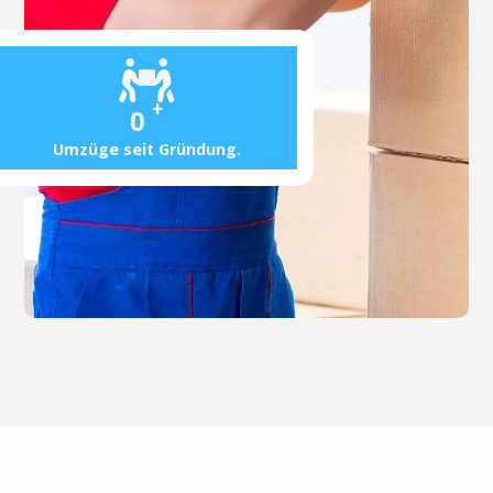
+
0
Umzüge seit Gründung.