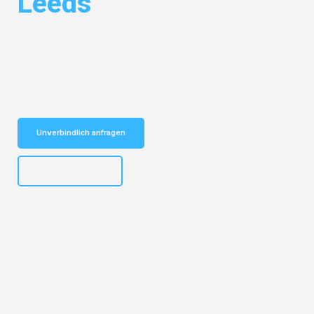
Leeds
Entdecken Sie das
#1 Umzugsunternehmen in Frankfurt
– Ihr
vertrauenswürdiger Begleiter für Umzüge Frankfurt Leeds!
Schnelle Antwort in garantiert unter 2 Minuten: Jetzt
unverbindlichen Kostenvoranschlag erhalten!
Unverbindlich anfragen
+4915792653310