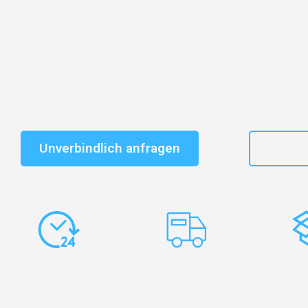
Entdecken Sie das
#1 Umzugsunternehmen in Frankf
vertrauenswürdiger Begleiter für Umzüge Frankfurt Sl
Schnelle Antwort in garantiert unter 2 Minuten: Jet
unverbindlichen Kostenvoranschlag erhalten!
Unverbindlich anfragen
+49
Express-
Europaweite
Ko
Abwicklung
Transporte
Ve