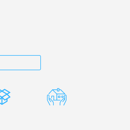
urt
– Ihr
ough!
zt
15792653310
stenlose
Erfahrene
rpackung
Umzugsprofis