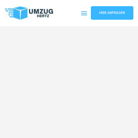
HIER ANFRAGEN
Umzugsunternehmen Frankfurt
Umzugsservice Frankfurt