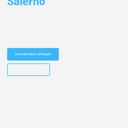
Salerno
Entdecken Sie das
#1 Umzugsunternehmen in Frankfurt
– Ihr
vertrauenswürdiger Begleiter für Umzüge Frankfurt Salerno!
Schnelle Antwort in garantiert unter 2 Minuten: Jetzt
unverbindlichen Kostenvoranschlag erhalten!
Unverbindlich anfragen
+4915792653310