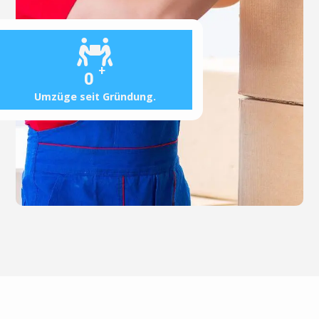
+
0
Umzüge seit Gründung.