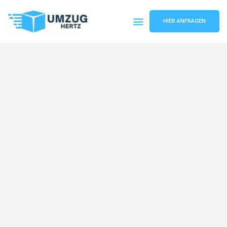
HIER ANFRAGEN
Umzugsunternehmen Frankfurt
Umzugsservice Frankfurt