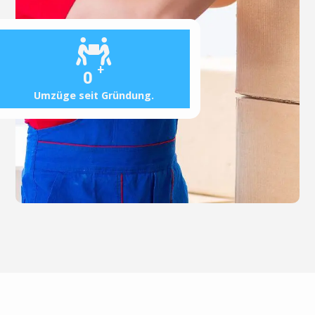
+
0
Umzüge seit Gründung.