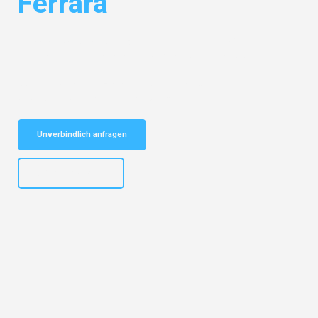
Ferrara
Entdecken Sie das
#1 Umzugsunternehmen in Frankfurt
– Ihr
vertrauenswürdiger Begleiter für Umzüge Frankfurt Ferrara!
Schnelle Antwort in garantiert unter 2 Minuten: Jetzt
unverbindlichen Kostenvoranschlag erhalten!
Unverbindlich anfragen
+4915792653310