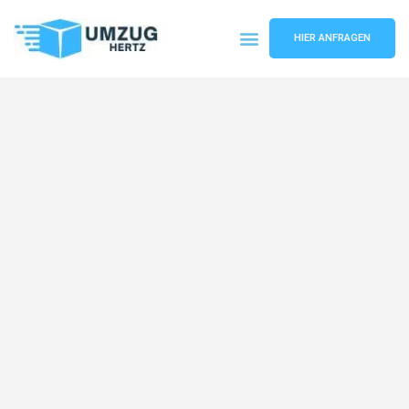
HIER ANFRAGEN
Umzugsunternehmen Frankfurt
Umzugsservice Frankfurt