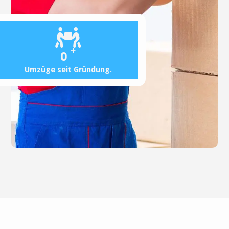
+
0
Umzüge seit Gründung.