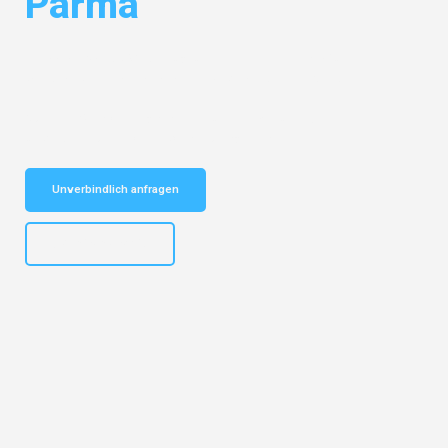
Parma
Entdecken Sie das
#1 Umzugsunternehmen in Frankfurt
– Ihr
vertrauenswürdiger Begleiter für Umzüge Frankfurt Parma!
Schnelle Antwort in garantiert unter 2 Minuten: Jetzt
unverbindlichen Kostenvoranschlag erhalten!
Unverbindlich anfragen
+4915792653310