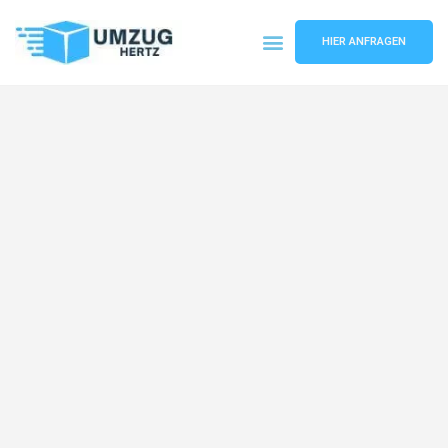
HIER ANFRAGEN
Umzugsunternehmen Frankfurt
Umzugsservice Frankfurt