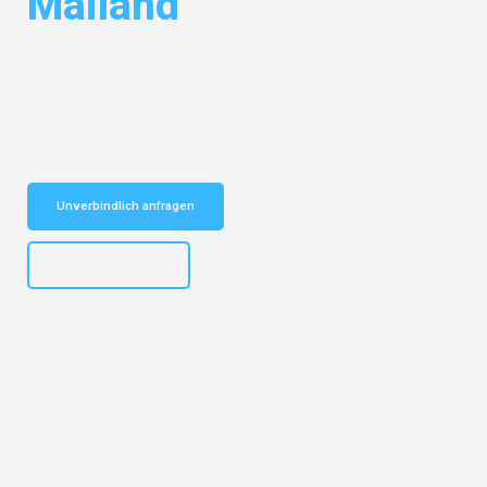
Mailand
Entdecken Sie das
#1 Umzugsunternehmen in Frankfurt
– Ihr
vertrauenswürdiger Begleiter für Umzüge Frankfurt Mailand!
Schnelle Antwort in garantiert unter 2 Minuten: Jetzt
unverbindlichen Kostenvoranschlag erhalten!
Unverbindlich anfragen
+4915792653310