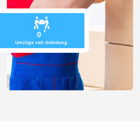
+
0
Umzüge seit Gründung.