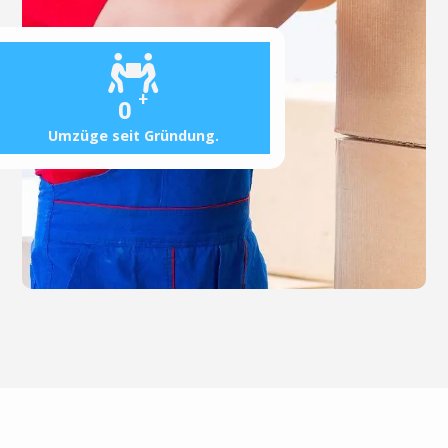
+
0
Umzüge seit Gründung.