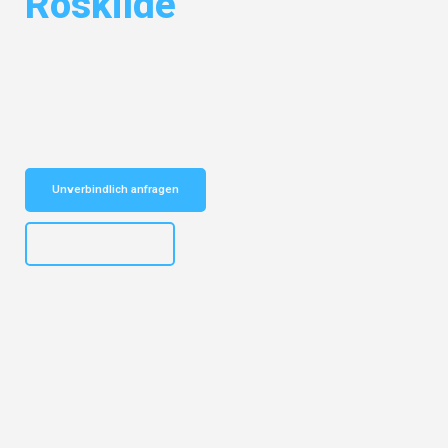
Roskilde
Entdecken Sie das
#1 Umzugsunternehmen in Frankfurt
– Ihr
vertrauenswürdiger Begleiter für Umzüge Frankfurt Roskilde!
Schnelle Antwort in garantiert unter 2 Minuten: Jetzt
unverbindlichen Kostenvoranschlag erhalten!
Unverbindlich anfragen
+4915792653310