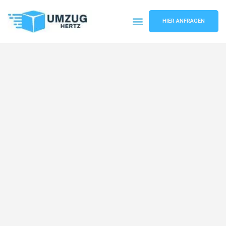
HIER ANFRAGEN
Umzugsunternehmen Frankfurt
Umzugsservice Frankfurt