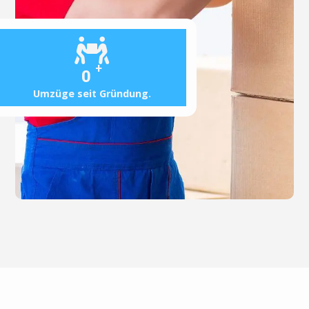
+
0
Umzüge seit Gründung.