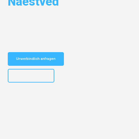
Naestved
Entdecken Sie das
#1 Umzugsunternehmen in Frankfurt
– Ihr
vertrauenswürdiger Begleiter für Umzüge Frankfurt Naestved!
Schnelle Antwort in garantiert unter 2 Minuten: Jetzt
unverbindlichen Kostenvoranschlag erhalten!
Unverbindlich anfragen
+4915792653310