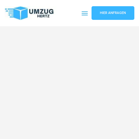
HIER ANFRAGEN
Umzugsunternehmen Frankfurt
Umzugsservice Frankfurt