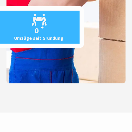
+
0
Umzüge seit Gründung.