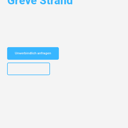
Greve Strand
Entdecken Sie das
#1 Umzugsunternehmen in Frankfurt
– Ihr
vertrauenswürdiger Begleiter für Umzüge Frankfurt Greve Strand!
Schnelle Antwort in garantiert unter 2 Minuten: Jetzt
unverbindlichen Kostenvoranschlag erhalten!
Unverbindlich anfragen
+4915792653310