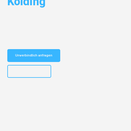
Kolding
Entdecken Sie das
#1 Umzugsunternehmen in Frankfurt
– Ihr
vertrauenswürdiger Begleiter für Umzüge Frankfurt Kolding!
Schnelle Antwort in garantiert unter 2 Minuten: Jetzt
unverbindlichen Kostenvoranschlag erhalten!
Unverbindlich anfragen
+4915792653310