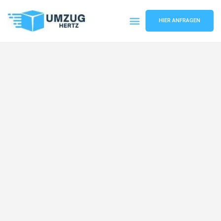
HIER ANFRAGEN
Umzugsunternehmen Frankfurt
Umzugsservice Frankfurt