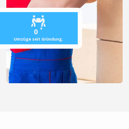
+
0
Umzüge seit Gründung.