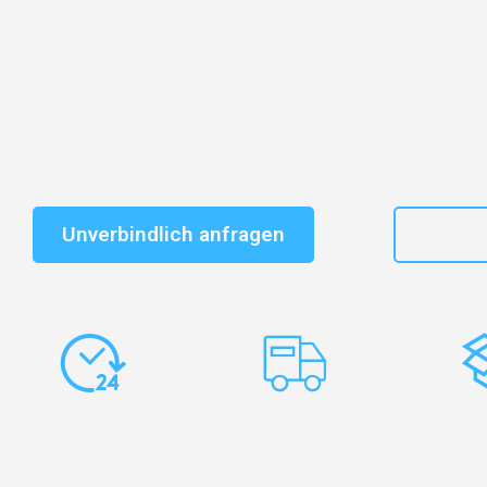
Entdecken Sie das
#1 Umzugsunternehmen in Frankf
vertrauenswürdiger Begleiter für Umzüge Frankfurt Vit
Schnelle Antwort in garantiert unter 2 Minuten: Jet
unverbindlichen Kostenvoranschlag erhalten!
Unverbindlich anfragen
+49
Express-
Europaweite
Ko
Abwicklung
Transporte
Ve