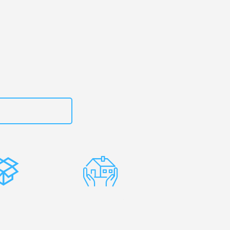
urt
– Ihr
oria-Gasteiz!
zt
15792653310
stenlose
Erfahrene
rpackung
Umzugsprofis