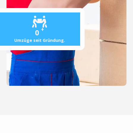
+
0
Umzüge seit Gründung.