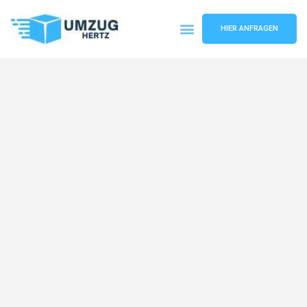
HIER ANFRAGEN
Umzugsunternehmen Frankfurt
Umzugsservice Frankfurt