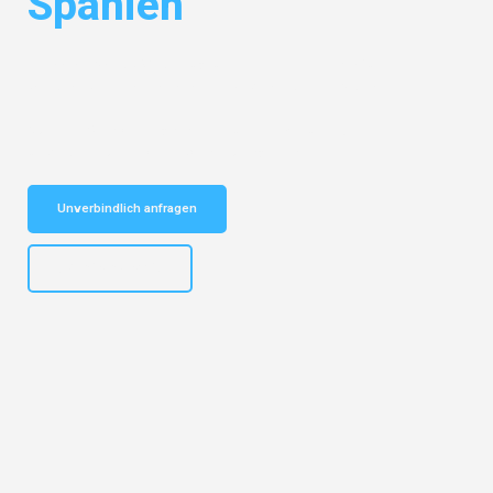
Spanien
Entdecken Sie das
#1 Umzugsunternehmen in Frankfurt
– Ihr
vertrauenswürdiger Begleiter für Umzüge Frankfurt Spanien!
Schnelle Antwort in garantiert unter 2 Minuten: Jetzt
unverbindlichen Kostenvoranschlag erhalten!
Unverbindlich anfragen
+4915792653310