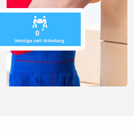
+
0
Umzüge seit Gründung.