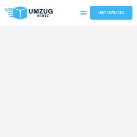
HIER ANFRAGEN
Umzugsunternehmen Frankfurt
Umzugsservice Frankfurt