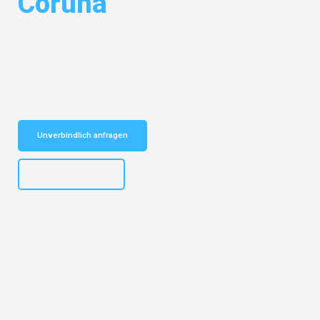
Coruña
Entdecken Sie das
#1 Umzugsunternehmen in Frankfurt
– Ihr
vertrauenswürdiger Begleiter für Umzüge Frankfurt Coruña!
Schnelle Antwort in garantiert unter 2 Minuten: Jetzt
unverbindlichen Kostenvoranschlag erhalten!
Unverbindlich anfragen
+4915792653310