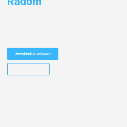
Radom
Entdecken Sie das
#1 Umzugsunternehmen in Frankfurt
– Ihr
vertrauenswürdiger Begleiter für Umzüge Frankfurt Radom!
Schnelle Antwort in garantiert unter 2 Minuten: Jetzt
unverbindlichen Kostenvoranschlag erhalten!
Unverbindlich anfragen
+4915792653310