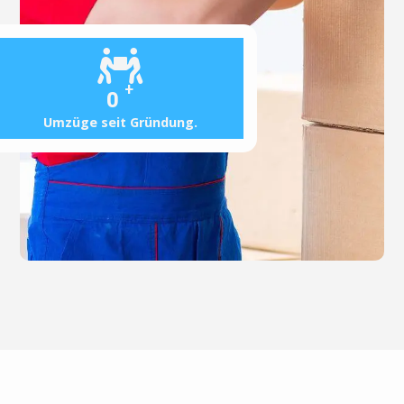
+
0
Umzüge seit Gründung.