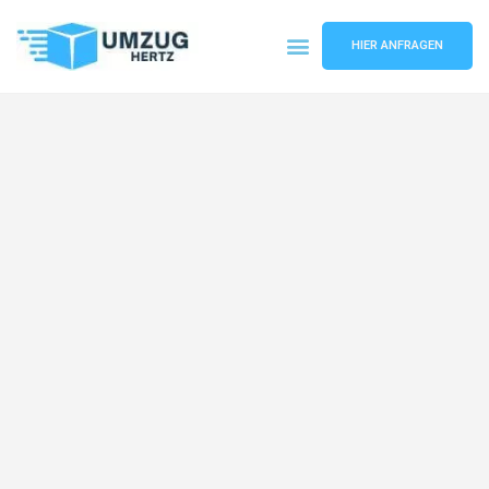
HIER ANFRAGEN
Umzugsunternehmen Frankfurt
Umzugsservice Frankfurt