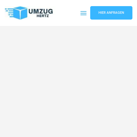
HIER ANFRAGEN
Umzugsunternehmen Frankfurt
Umzugsservice Frankfurt