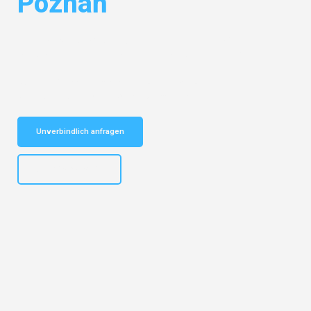
Poznań
Entdecken Sie das
#1 Umzugsunternehmen in Frankfurt
– Ihr
vertrauenswürdiger Begleiter für Umzüge Frankfurt Poznań!
Schnelle Antwort in garantiert unter 2 Minuten: Jetzt
unverbindlichen Kostenvoranschlag erhalten!
Unverbindlich anfragen
+4915792653310