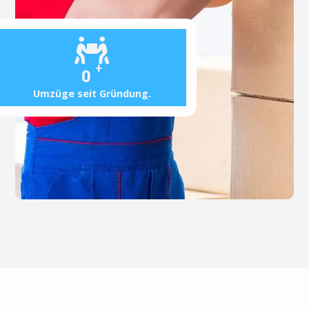
+
0
Umzüge seit Gründung.