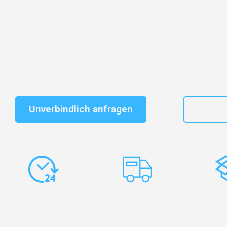
Entdecken Sie das
#1 Umzugsunternehmen in Frankf
vertrauenswürdiger Begleiter für Umzüge Frankfurt Kr
Schnelle Antwort in garantiert unter 2 Minuten: Jet
unverbindlichen Kostenvoranschlag erhalten!
Unverbindlich anfragen
+49
Express-
Europaweite
Ko
Abwicklung
Transporte
Ve