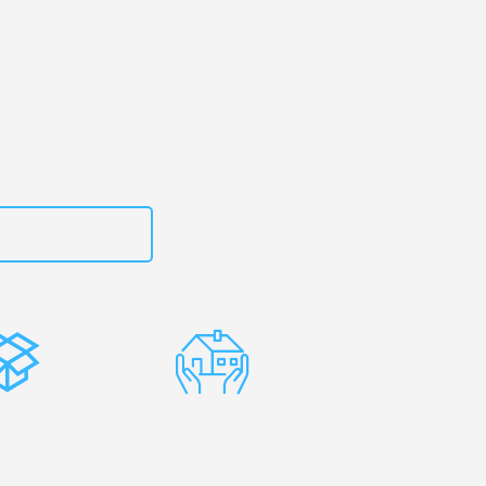
urt
– Ihr
aków!
zt
15792653310
stenlose
Erfahrene
rpackung
Umzugsprofis