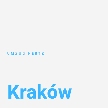
UMZUG HERTZ
Umzug Fran
Kraków