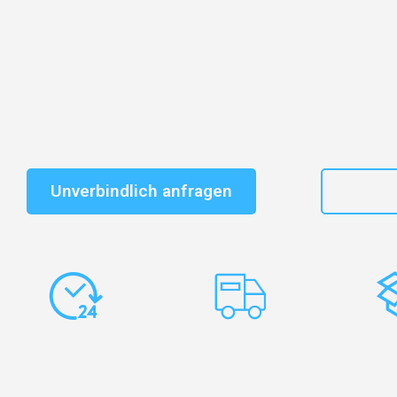
Entdecken Sie das
#1 Umzugsunternehmen in Frankf
vertrauenswürdiger Begleiter für Umzüge Frankfurt Wi
Schnelle Antwort in garantiert unter 2 Minuten: Jet
unverbindlichen Kostenvoranschlag erhalten!
Unverbindlich anfragen
+49
Express-
Europaweite
Ko
Abwicklung
Transporte
Ve