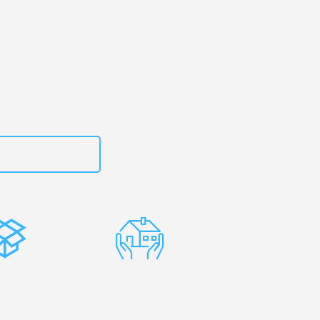
urt
– Ihr
ener Neustadt!
zt
15792653310
stenlose
Erfahrene
rpackung
Umzugsprofis