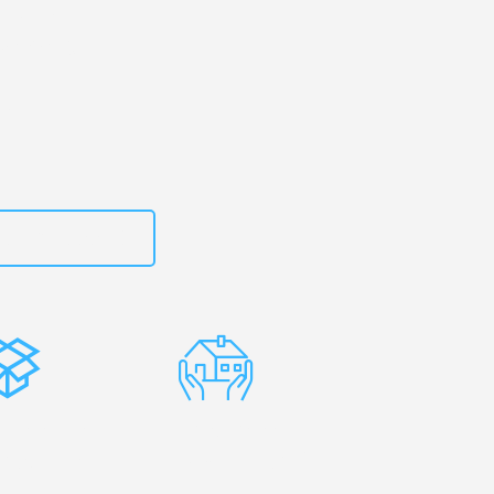
urt
– Ihr
apfenberg!
zt
15792653310
stenlose
Erfahrene
rpackung
Umzugsprofis