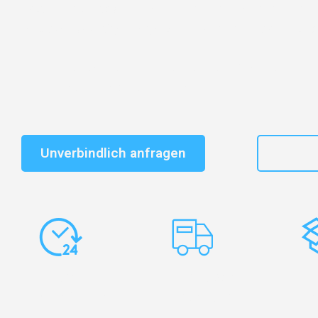
Entdecken Sie das
#1 Umzugsunternehmen in Frankf
vertrauenswürdiger Begleiter für Umzüge Frankfurt K
Schnelle Antwort in garantiert unter 2 Minuten: Jet
unverbindlichen Kostenvoranschlag erhalten!
Unverbindlich anfragen
+49
Express-
Europaweite
Ko
Abwicklung
Transporte
Ve