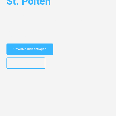
St. Pölten
Entdecken Sie das
#1 Umzugsunternehmen in Frankfurt
– Ihr
vertrauenswürdiger Begleiter für Umzüge Frankfurt St. Pölten!
Schnelle Antwort in garantiert unter 2 Minuten: Jetzt
unverbindlichen Kostenvoranschlag erhalten!
Unverbindlich anfragen
+4915792653310