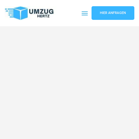
HIER ANFRAGEN
Umzugsunternehmen Frankfurt
Umzugsservice Frankfurt