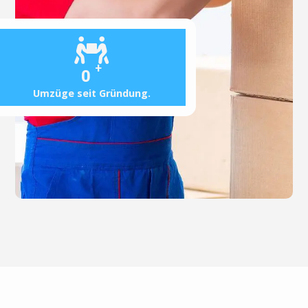
+
0
Umzüge seit Gründung.