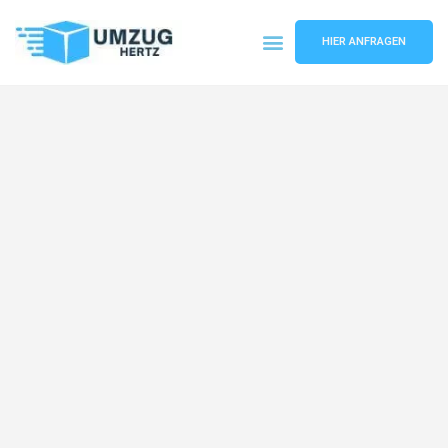
HIER ANFRAGEN
Umzugsunternehmen Frankfurt
Umzugsservice Frankfurt