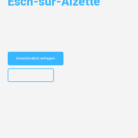
Esch-sur-Alzette
Entdecken Sie das
#1 Umzugsunternehmen in Frankfurt
– Ihr
vertrauenswürdiger Begleiter für Umzüge Frankfurt Esch-sur-Alzette!
Schnelle Antwort in garantiert unter 2 Minuten: Jetzt
unverbindlichen Kostenvoranschlag erhalten!
Unverbindlich anfragen
+4915792653310