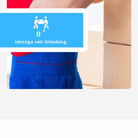
+
0
Umzüge seit Gründung.