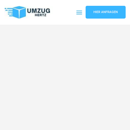
HIER ANFRAGEN
Umzugsunternehmen Frankfurt
Umzugsservice Frankfurt