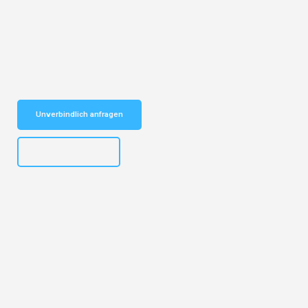
Entdecken Sie das
#1 Umzugsunternehmen in Frankfurt
– Ihr
vertrauenswürdiger Begleiter für Umzüge Frankfurt Trier!
Schnelle Antwort in garantiert unter 2 Minuten: Jetzt
unverbindlichen Kostenvoranschlag erhalten!
Unverbindlich anfragen
+4915792653310