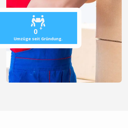
+
0
Umzüge seit Gründung.