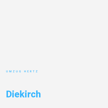
UMZUG HERTZ
Umzug Frankfurt
Diekirch
Entdecken Sie das
#1 Umzugsunternehmen in Frankfurt
– Ihr