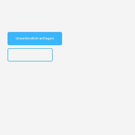
vertrauenswürdiger Begleiter für Umzüge Frankfurt Diekirch!
Schnelle Antwort in garantiert unter 2 Minuten: Jetzt
unverbindlichen Kostenvoranschlag erhalten!
Unverbindlich anfragen
+4915792653310