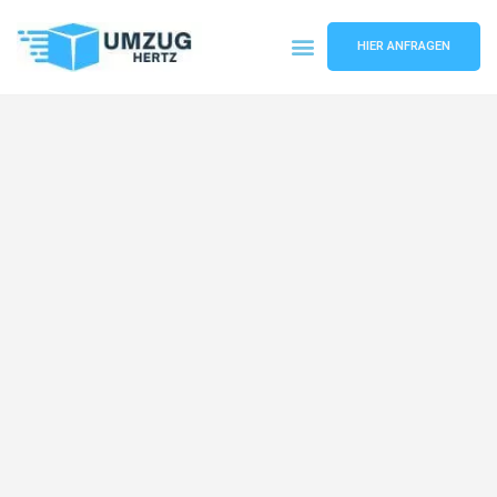
HIER ANFRAGEN
Umzugsunternehmen Frankfurt
Umzugsservice Frankfurt