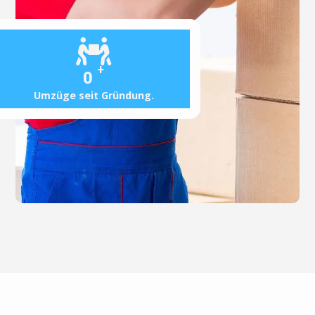
+
0
Umzüge seit Gründung.