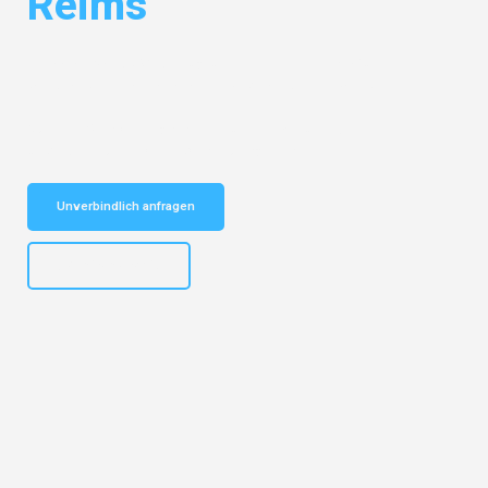
Reims
Entdecken Sie das
#1 Umzugsunternehmen in Frankfurt
– Ihr
vertrauenswürdiger Begleiter für Umzüge Frankfurt Reims!
Schnelle Antwort in garantiert unter 2 Minuten: Jetzt
unverbindlichen Kostenvoranschlag erhalten!
Unverbindlich anfragen
+4915792653310