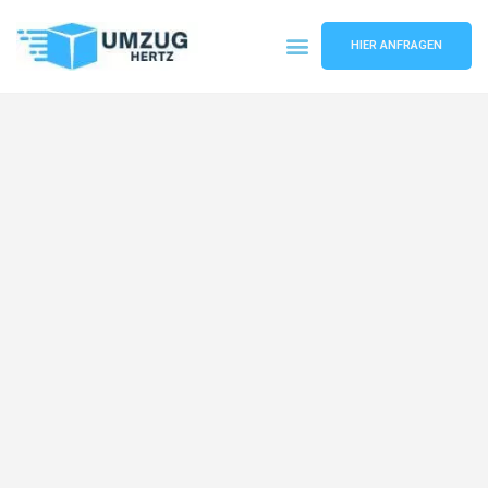
HIER ANFRAGEN
Umzugsunternehmen Frankfurt
Umzugsservice Frankfurt