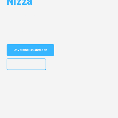
Nizza
Entdecken Sie das
#1 Umzugsunternehmen in Frankfurt
– Ihr
vertrauenswürdiger Begleiter für Umzüge Frankfurt Nizza!
Schnelle Antwort in garantiert unter 2 Minuten: Jetzt
unverbindlichen Kostenvoranschlag erhalten!
Unverbindlich anfragen
+4915792653310