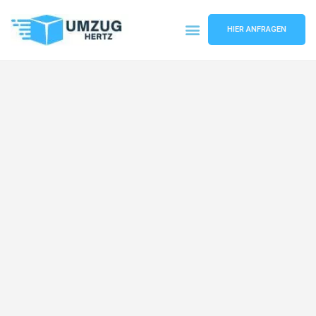
HIER ANFRAGEN
Umzugsunternehmen Frankfurt
Umzugsservice Frankfurt