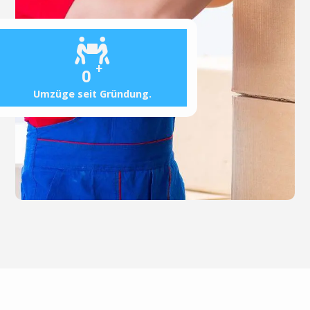
+
0
Umzüge seit Gründung.