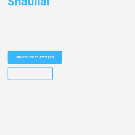
Shauliai
Entdecken Sie das
#1 Umzugsunternehmen in Frankfurt
– Ihr
vertrauenswürdiger Begleiter für Umzüge Frankfurt Shauliai!
Schnelle Antwort in garantiert unter 2 Minuten: Jetzt
unverbindlichen Kostenvoranschlag erhalten!
Unverbindlich anfragen
+4915792653310