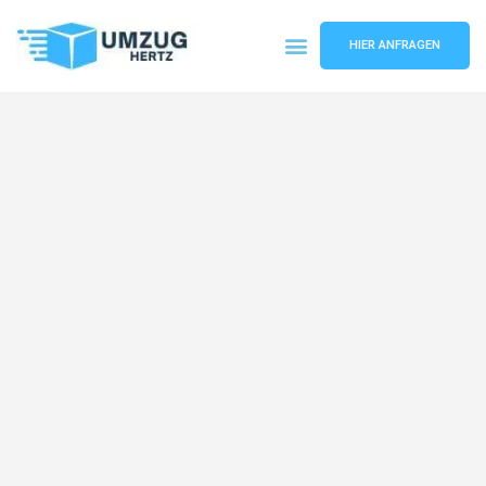
HIER ANFRAGEN
Umzugsunternehmen Frankfurt
Umzugsservice Frankfurt