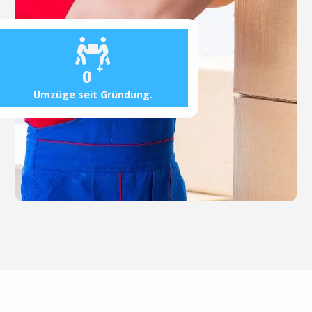
+
0
Umzüge seit Gründung.