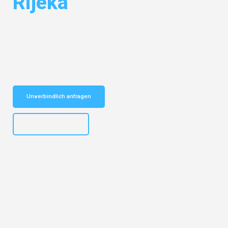
Rijeka
Entdecken Sie das
#1 Umzugsunternehmen in Frankfurt
– Ihr
vertrauenswürdiger Begleiter für Umzüge Frankfurt Rijeka!
Schnelle Antwort in garantiert unter 2 Minuten: Jetzt
unverbindlichen Kostenvoranschlag erhalten!
Unverbindlich anfragen
+4915792653310