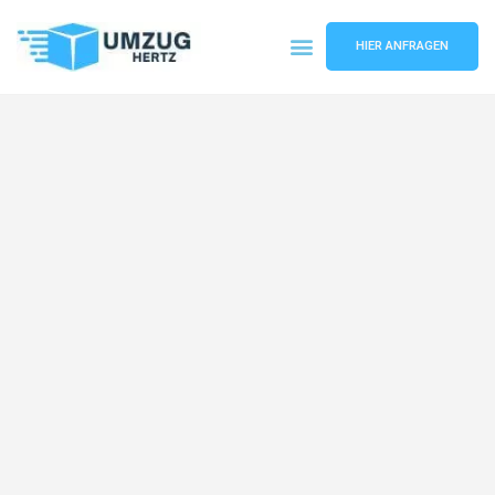
HIER ANFRAGEN
Umzugsunternehmen Frankfurt
Umzugsservice Frankfurt