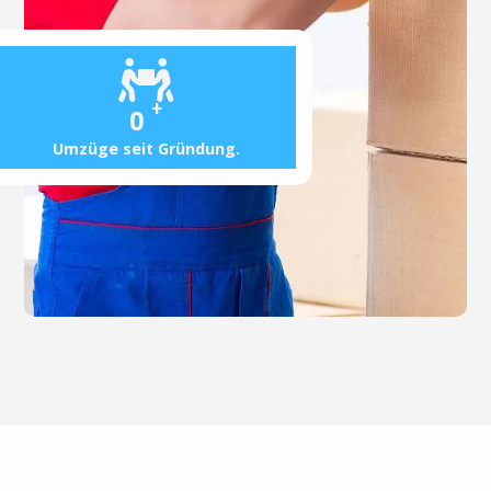
+
0
Umzüge seit Gründung.