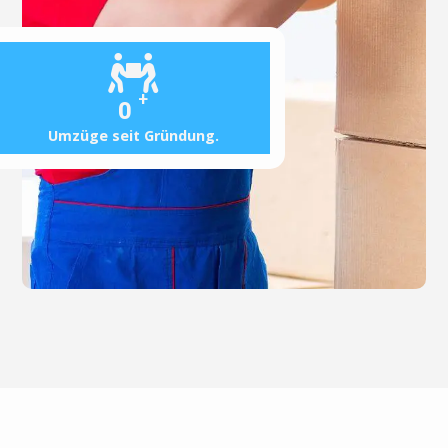
+
0
Umzüge seit Gründung.