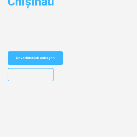
Chișinău
Entdecken Sie das
#1 Umzugsunternehmen in Frankfurt
– Ihr
vertrauenswürdiger Begleiter für Umzüge Frankfurt Chișinău!
Schnelle Antwort in garantiert unter 2 Minuten: Jetzt
unverbindlichen Kostenvoranschlag erhalten!
Unverbindlich anfragen
+4915792653310