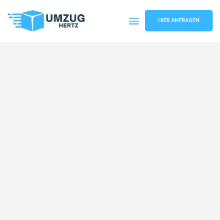
HIER ANFRAGEN
Umzugsunternehmen Frankfurt
Umzugsservice Frankfurt