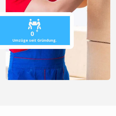
+
0
Umzüge seit Gründung.