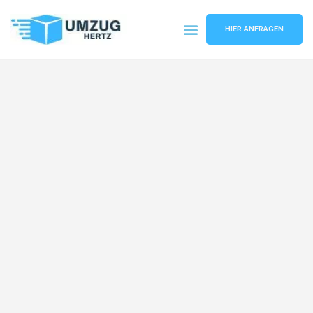
HIER ANFRAGEN
Umzugsunternehmen Frankfurt
Umzugsservice Frankfurt