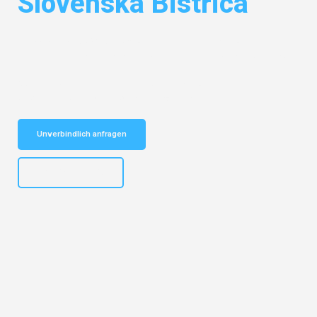
Slovenska Bistrica
Entdecken Sie das
#1 Umzugsunternehmen in Frankfurt
– Ihr
vertrauenswürdiger Begleiter für Umzüge Frankfurt Slovenska Bistrica!
Schnelle Antwort in garantiert unter 2 Minuten: Jetzt
unverbindlichen Kostenvoranschlag erhalten!
Unverbindlich anfragen
+4915792653310