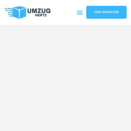
HIER ANFRAGEN
Umzugsunternehmen Frankfurt
Umzugsservice Frankfurt