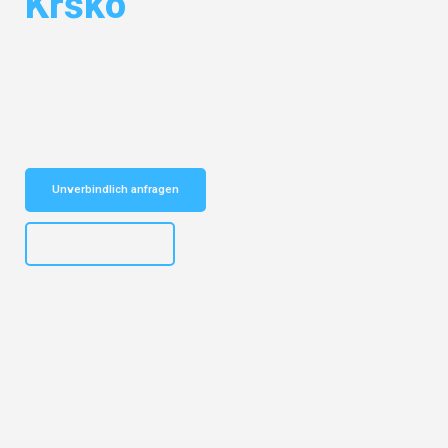
Krško
Entdecken Sie das
#1 Umzugsunternehmen in Frankfurt
– Ihr
vertrauenswürdiger Begleiter für Umzüge Frankfurt Krško!
Schnelle Antwort in garantiert unter 2 Minuten: Jetzt
unverbindlichen Kostenvoranschlag erhalten!
Unverbindlich anfragen
+4915792653310