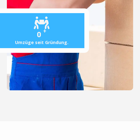
+
0
Umzüge seit Gründung.