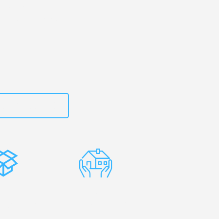
urt
– Ihr
erdon-les-Bains!
zt
15792653310
stenlose
Erfahrene
rpackung
Umzugsprofis