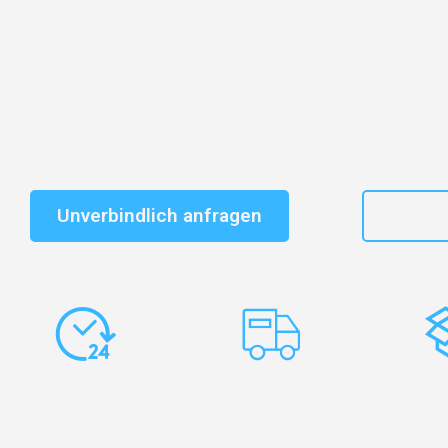
Entdecken Sie das
#1 Umzugsunternehmen in Frankf
vertrauenswürdiger Begleiter für Umzüge Frankfurt Yv
Schnelle Antwort in garantiert unter 2 Minuten: Jet
unverbindlichen Kostenvoranschlag erhalten!
Unverbindlich anfragen
+49
Express-
Europaweite
Ko
Abwicklung
Transporte
Ve