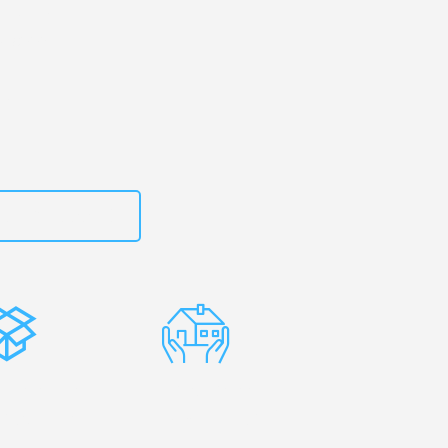
urt
– Ihr
ausanne!
zt
15792653310
stenlose
Erfahrene
rpackung
Umzugsprofis