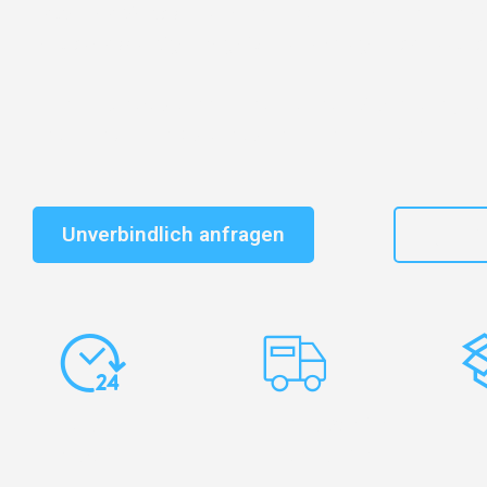
Entdecken Sie das
#1 Umzugsunternehmen in Frankf
vertrauenswürdiger Begleiter für Umzüge Frankfurt L
Schnelle Antwort in garantiert unter 2 Minuten: Jet
unverbindlichen Kostenvoranschlag erhalten!
Unverbindlich anfragen
+49
Express-
Europaweite
Ko
Abwicklung
Transporte
Ve