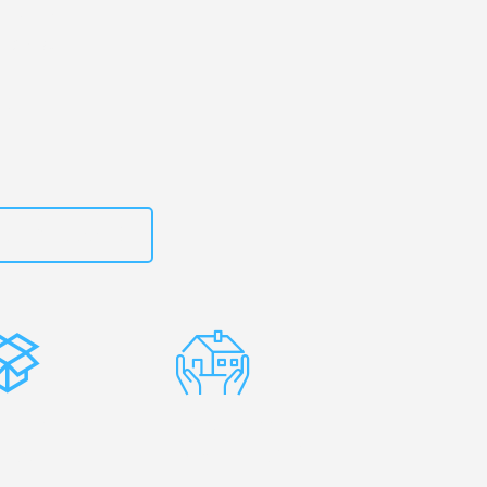
urt
– Ihr
karest!
zt
15792653310
stenlose
Erfahrene
rpackung
Umzugsprofis