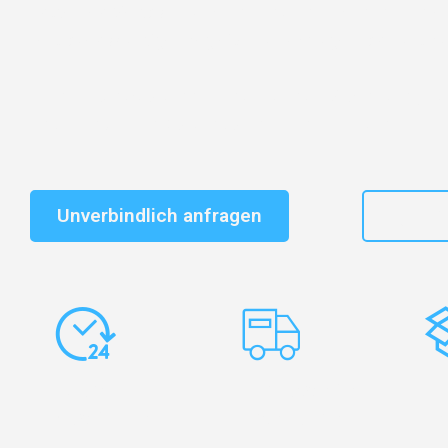
Entdecken Sie das
#1 Umzugsunternehmen in Frankf
vertrauenswürdiger Begleiter für Umzüge Frankfurt Bu
Schnelle Antwort in garantiert unter 2 Minuten: Jet
unverbindlichen Kostenvoranschlag erhalten!
Unverbindlich anfragen
+49
Express-
Europaweite
Ko
Abwicklung
Transporte
Ve