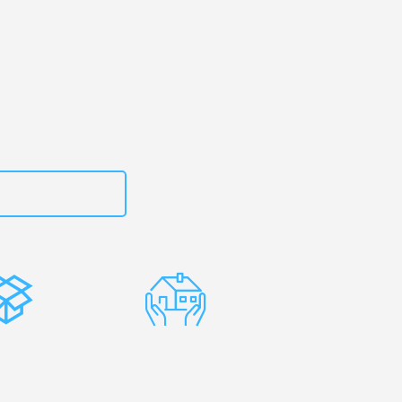
urt
– Ihr
cau!
zt
15792653310
stenlose
Erfahrene
rpackung
Umzugsprofis