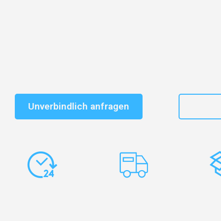
Entdecken Sie das
#1 Umzugsunternehmen in Frankf
vertrauenswürdiger Begleiter für Umzüge Frankfurt Ba
Schnelle Antwort in garantiert unter 2 Minuten: Jet
unverbindlichen Kostenvoranschlag erhalten!
Unverbindlich anfragen
+49
Express-
Europaweite
Ko
Abwicklung
Transporte
Ve