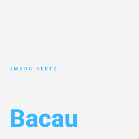
UMZUG HERTZ
Umzug Fran
Bacau