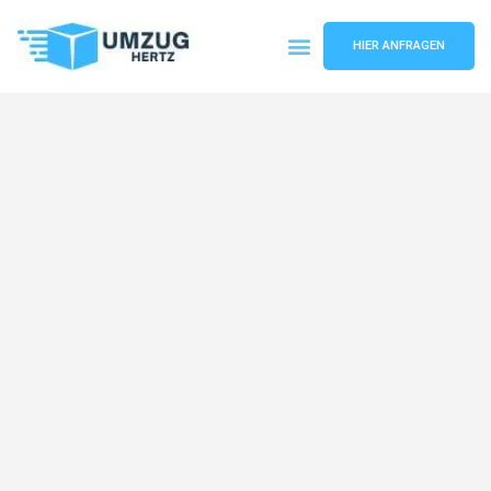
HIER ANFRAGEN
Umzugsunternehmen Frankfurt
Umzugsservice Frankfurt