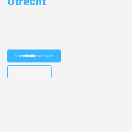
Utrecht
Entdecken Sie das
#1 Umzugsunternehmen in Frankfurt
– Ihr
vertrauenswürdiger Begleiter für Umzüge Frankfurt Utrecht!
Schnelle Antwort in garantiert unter 2 Minuten: Jetzt
unverbindlichen Kostenvoranschlag erhalten!
Unverbindlich anfragen
+4915792653310