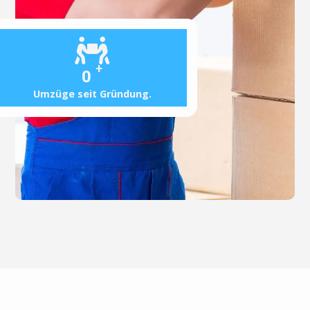
+
0
Umzüge seit Gründung.