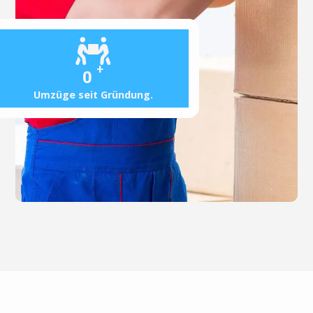
+
0
Umzüge seit Gründung.