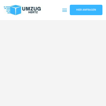
HIER ANFRAGEN
Umzugsunternehmen Frankfurt
Umzugsservice Frankfurt