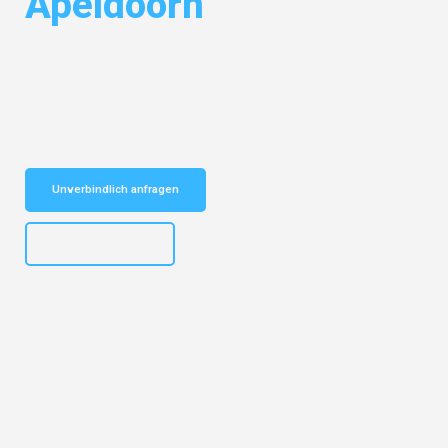
Apeldoorn
Entdecken Sie das
#1 Umzugsunternehmen in Frankfurt
– Ihr
vertrauenswürdiger Begleiter für Umzüge Frankfurt Apeldoorn!
Schnelle Antwort in garantiert unter 2 Minuten: Jetzt
unverbindlichen Kostenvoranschlag erhalten!
Unverbindlich anfragen
+4915792653310